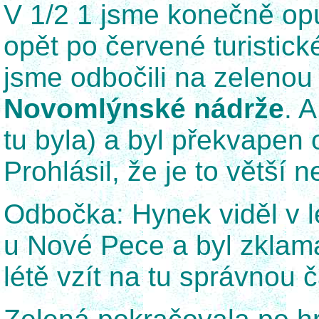
V 1/2 1 jsme konečně opu
opět po červené turisti
jsme odbočili na zelenou 
Novomlýnské nádrže
. 
tu byla) a byl překvapen
Prohlásil, že je to větší 
Odbočka: Hynek viděl v 
u Nové Pece a byl zklamá
létě vzít na tu správnou č