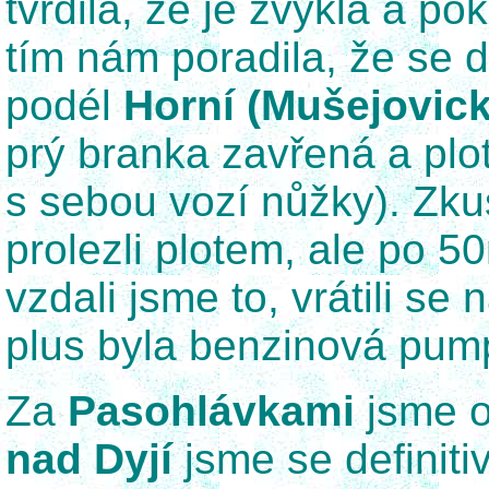
tvrdila, že je zvyklá a p
tím nám poradila, že se 
podél
Horní (Mušejovick
prý branka zavřená a plot 
s sebou vozí nůžky). Zkus
prolezli plotem, ale po 5
vzdali jsme to, vrátili se n
plus byla benzinová pu
Za
Pasohlávkami
jsme o
nad Dyjí
jsme se definitiv