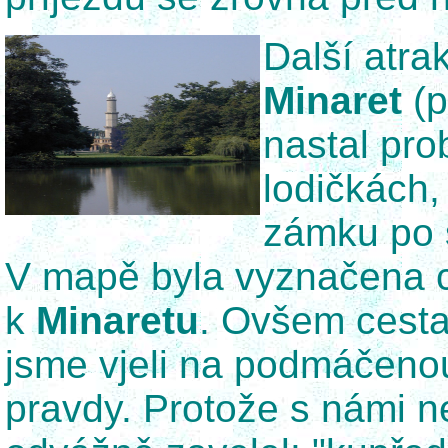
Další atrak
Minaret
(p
nastal pro
lodičkách,
zámku po 
V mapě byla vyznačena c
k
Minaretu
. Ovšem cesta
jsme vjeli na podmáčeno
pravdy. Protože s námi 