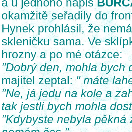
a u jednoho nápis
BURČ
okamžitě seřadily do fron
Hynek prohlásil, že nemá
skleničku sama. Ve sklíp
hrozny a po mé otázce:
"Dobrý den, mohla bych d
majitel zeptal:
" máte lah
"Ne, já jedu na kole a za
tak jestli bych mohla dos
"Kdybyste nebyla pěkná 