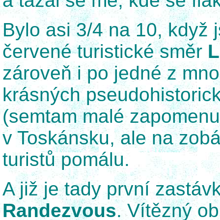
a tázal se mě, kde se flá
Bylo asi 3/4 na 10, když 
červené turistické směr
L
zároveň i po jedné z mn
krásných pseudohistorick
(semtam malé zapomenuté
v Toskánsku, ale na zobá
turistů pomálu.
A již je tady první zastáv
Randezvous
. Vítězný o