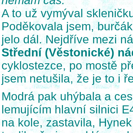
nemám čas."
A to už vymýval skleničk
Poděkovala jsem, burčák
jelo dál. Nejdříve mezi 
Střední (Věstonické) ná
cyklostezce, po mostě p
jsem netušila, že je to i ř
Modrá pak uhýbala a ces
lemujícím hlavní silnici E4
na kole, zastavila, Hynek 