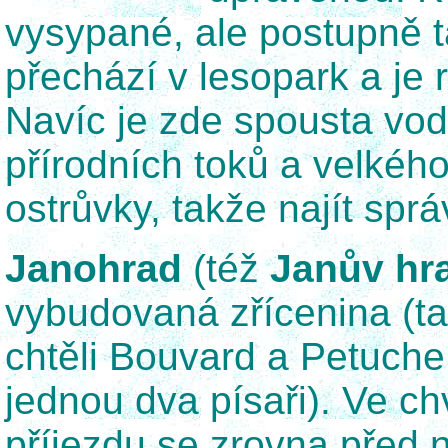
vysypané, ale postupně t
přechází v lesopark a je 
Navíc je zde spousta vod
přírodních toků a velkéh
ostrůvky, takže najít sp
Janohrad
(též
Janův hr
vybudovaná zřícenina (ta
chtěli Bouvard a Petuche 
jednou dva písaři). Ve ch
příjezdu se zrovna před n