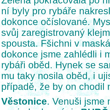
Zelená pokračovala po hr
ní byly pro rybáře nakresl
dokonce očíslované. Mys
svůj zaregistrovaný klejm
spousta. Fšichni v maskáč
dokonce jsme zahlédli i
rybáři oběd. Hynek se sa
mu taky nosila oběd, i uji
případě, že by on chodil n
Věstonice
. Venuši jsme 