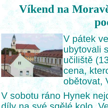
Víkend na Moravě
po
V pátek ve
ubytovali 
učiliště (
cena, kter
obětovat, 
V sobotu ráno Hynek nejd
díly na své sqělé kolo. V