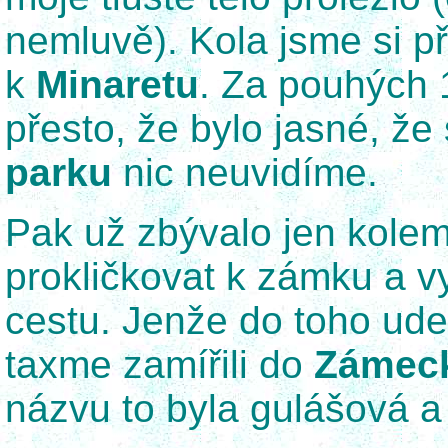
nemluvě). Kola jsme si pře
k
Minaretu
. Za pouhých 
přesto, že bylo jasné, ž
parku
nic neuvidíme.
Pak už zbývalo jen kolem
prokličkovat k zámku a v
cestu. Jenže do toho ude
taxme zamířili do
Zámeck
názvu to byla gulášová a 