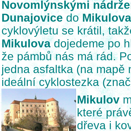
Novomlýnskými nádrže
Dunajovice
do
Mikulov
cyklovýletu se krátil, ta
Mikulova
dojedeme po hl
že pámbů nás má rád. Pod
jedna asfaltka (na mapě 
ideální cyklostezka (zna
Mikulov
m
které práv
dřeva i ko