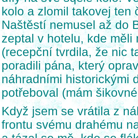
kolo a zlomil takovej ten č
Naštěstí nemusel až do Bř
zeptal v hotelu, kde měli
(recepční tvrdila, že nic
poradili pána, který oprav
náhradními historickými 
potřeboval (mám šikovné
Když jsem se vrátila z ná
frontu svému drahému na 