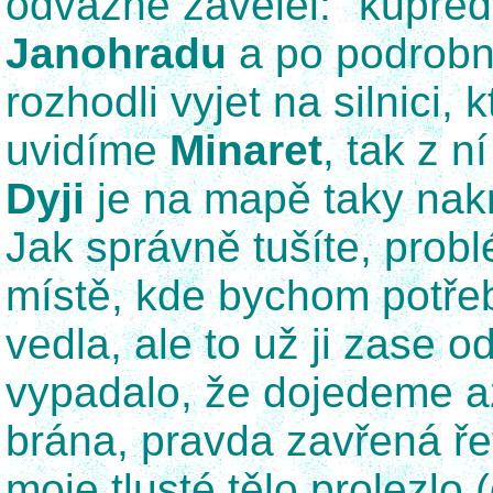
odvážně zavelel: "kupředu
Janohradu
a po podrobn
rozhodli vyjet na silnici,
uvidíme
Minaret
, tak z 
Dyji
je na mapě taky nakr
Jak správně tušíte, prob
místě, kde bychom potřeb
vedla, ale to už ji zase o
vypadalo, že dojedeme až
brána, pravda zavřená řet
moje tlusté tělo prolezl