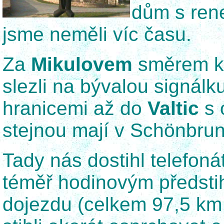
dům s rene
jsme neměli víc času.
Za
Mikulovem
směrem k 
slezli na bývalou signálku
hranicemi až do
Valtic
s 
stejnou mají v Schönbrun
Tady nás dostihl telefoná
téměř hodinovým předstih
dojezdu (celkem 97,5 km