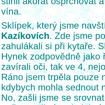
stihli akorát osprchovat 
vína.
Sklípek, který jsme navšt
Kazíkovích
. Zde jsme po
zahulákali si při kytaře. 
Hynek zodpovědně jako ři
zavírali oči, tak ve 4, nej
Ráno jsem trpěla pouze 
kdybych mohla sednout na
No, zašli jsme se srovnat