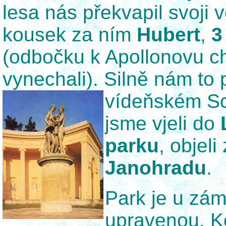
lesa nás překvapil svoji v
kousek za ním
Hubert
,
3
(odbočku k Apollonovu c
vynechali). Silně nám to
vídeňském S
jsme vjeli do
parku
, objeli
Janohradu
.
Park je u zá
upravenou. Ke