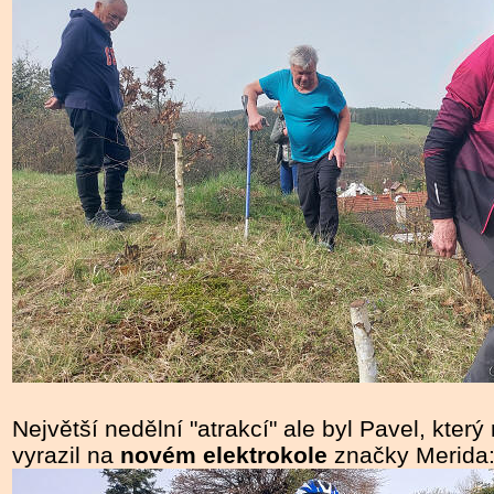
Největší nedělní "atrakcí" ale byl Pavel, kter
vyrazil na
novém elektrokole
značky Merida