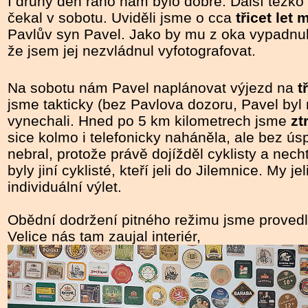
I druhý den ráno nám bylo dobře. Další těžko
čekal v sobotu. Uviděli jsme o cca
třicet let
Pavlův syn Pavel. Jako by mu z oka vypadnul
že jsem jej nezvládnul vyfotografovat.
Na sobotu nám Pavel naplánovat výjezd na
t
jsme takticky (bez Pavlova dozoru, Pavel byl
vynechali. Hned po 5 km kilometrech jsme
ztr
sice kolmo i telefonicky naháněla, ale bez ús
nebral, protože právě dojížděl cyklisty a nech
byly jiní cyklisté, kteří jeli do Jilemnice. My je
individuální výlet.
Obědní dodržení pitného režimu jsme provedl
Velice nás tam zaujal interiér,