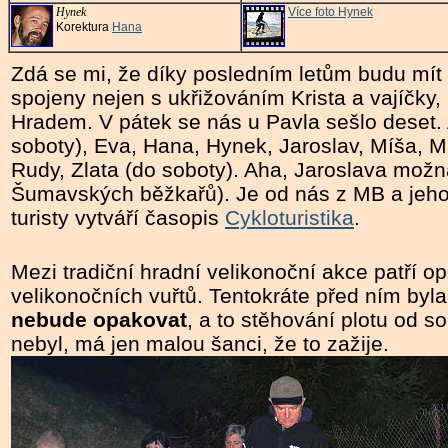
Hynek
Více foto Hynek
Korektura
Hana
Zdá se mi, že díky posledním letům budu mít 
spojeny nejen s ukřižováním Krista a vajíčky,
Hradem. V pátek se nás u Pavla sešlo deset.
soboty), Eva, Hana, Hynek, Jaroslav, Míša, M
Rudy, Zlata (do soboty). Aha, Jaroslava mož
Šumavských běžkařů). Je od nás z MB a jeho 
turisty vytváří časopis
Cykloturistika
.
Mezi tradiční hradní velikonoční akce patří o
velikonočních vuřtů. Tentokráte před ním byla
nebude opakovat
, a to stěhování plotu od s
nebyl, má jen malou šanci, že to zažije.