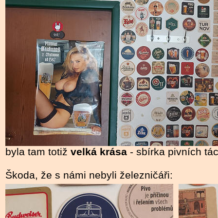
byla tam totiž
velká
krása
- sbírka pivních tá
Škoda, že s námi nebyli železničáři: