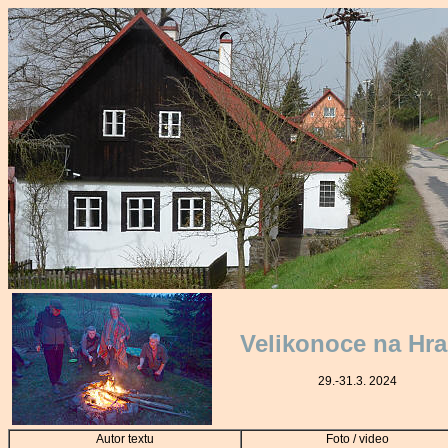
Velikonoce na Hr
29.-31.3. 2024
Autor textu
Foto / video