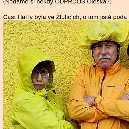
(Nedáme si někdy ODPRDOS Oleška?)
Část HaHy byla ve Žluticích, o tom jistě podá