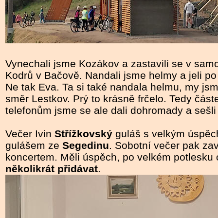
Vynechali jsme Kozákov a zastavili se v sam
Kodrů v Bačově. Nandali jsme helmy a jeli p
Ne tak Eva. Ta si také nandala helmu, my jsme j
směr Lestkov. Prý to krásně frčelo. Tedy čás
telefonům jsme se ale dali dohromady a sešli
Večer Ivin
Střížkovský
guláš s velkým úspěc
gulášem ze
Segedinu
. Sobotní večer pak zav
koncertem. Měli úspěch, po velkém potlesku
několikrát přidávat
.