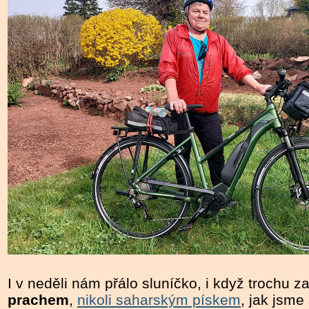
I v neděli nám přálo sluníčko, i když trochu
prachem
,
nikoli saharským pískem
, jak jsme