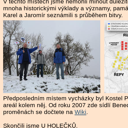
V těchto místech jsme nemohli minout důležit
mnoha historickými výklady a významy, památ
Karel a Jaromír seznámili s průběhem bitvy.
Předposledním místem vycházky byl Kostel P
areál kolem něj. Od roku 2007 zde sídlí Bene
proměnách se dočtete na
Wiki
.
Skončili jsme U HOLEČKŮ.