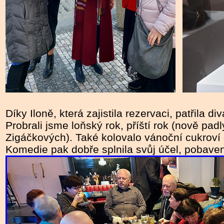
Díky Iloně, která zajistila rezervaci, patřila 
Probrali jsme loňský rok, příští rok (nově pad
Zigáčkových). Také kolovalo vánoční cukroví
Komedie pak dobře splnila svůj účel, pobaven