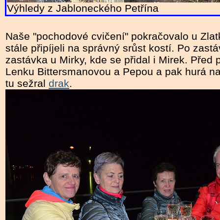
Výhledy z Jabloneckého Petřína
Naše "pochodové cvičení" pokračovalo u Zlatk
stále připíjeli na správný srůst kostí. Po zas
zastávka u Mirky, kde se přidal i Mirek. Před p
Lenku Bittersmanovou a Pepou a pak hurá na
tu sežral
drak
.