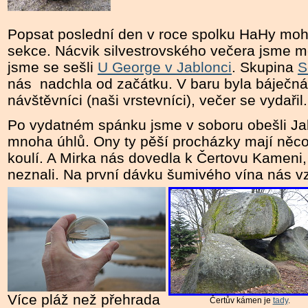
Popsat poslední den v roce spolku HaHy moh
sekce. Nácvik silvestrovského večera jsme mě
jsme se sešli
U George v Jablonci
. Skupina
S
nás nadchla od začátku. V baru byla báječná
návštěvníci (naši vrstevníci), večer se vydařil.
Po vydatném spánku jsme v soboru obešli Jab
mnoha úhlů. Ony ty pěší procházky mají něco 
koulí. A Mirka nás dovedla k Čertovu Kameni, 
neznali. Na první dávku šumivého vína nás vz
Více pláž než přehrada
Čertův kámen je
tady
.