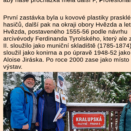
První zastávka byla u kovové plastiky prasklé
hasičů, další pak na okraji obory Hvězda a le
Hvězda, postaveného 1555-56 podle návrhu
arcivévody Ferdinanda Tyrolského, který ale 
II. sloužilo jako muniční skladiště (1785-1874
sloužil jako konirna a po úpravě 1948-52 ja
Aloise Jiráska. Po roce 2000 zase jako místo
výstav.