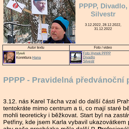
PPPP, Divadlo,
Silvestr
3.12.2022, 28.12.2022,
31.12.2022
Autor textu
Foto / video
Hynek
Foto Hynek PPPP
Divadlo
Korektura
Hana
Silvestr
PPPP - Pravidelná předvánoční
3.12. nás Karel Tácha vzal do další části Prah
tentokráte mimo centrum a ti, co mají staré b
mohli teoreticky i běžkovat. Start byl na zast
Petřiny, kde jsem Karla vybavil ukazovátkem
aby naše procházka měla další P,
P
rofesionál