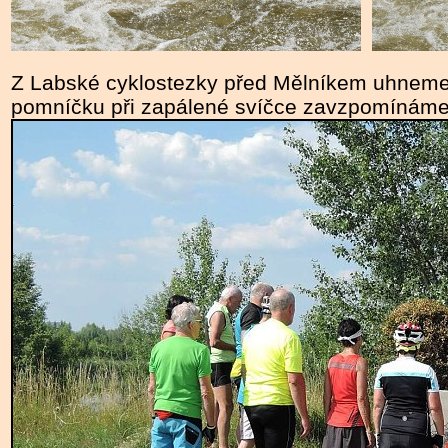
Z Labské cyklostezky před Mělníkem uhneme 
pomníčku při zapálené svíčce zavzpomínám