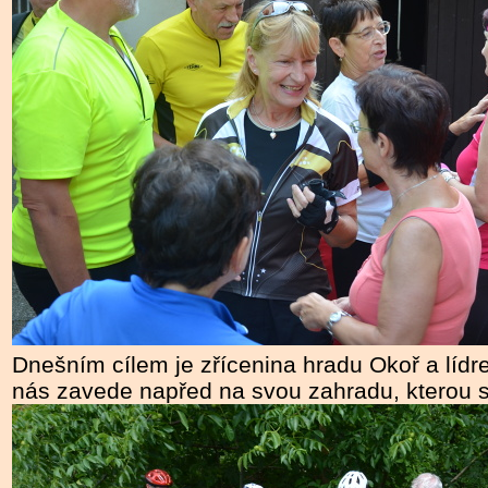
Dnešním cílem je zřícenina hradu Okoř a lídr
nás zavede napřed na svou zahradu, kterou s 