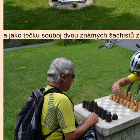
a jako tečku souboj dvou známých šachistů z