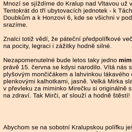
Mnozí se sjíždíme do Kralup nad Vltavou už v
Tentokrát do tří ubytovacích jednotek - k Tác
Doubkům a k Honzovi 6, kde se všichni v po
srazíme.
Znalci totiž vědí, že páteční předpolífkové ve
na pocity, legraci i zážitky hodně silné.
Nezapomenutelné bude letos taky jedno
mim
právě 15. června se kdysi narodilo. Vítá nás 
plyšovým mončičákem a lahvinkou lákavého 
plenkovými kalhotkami, jasně. Velká Mirka sla
v převleku za miminko Mirečku si originálně s
na zdraví. Tak Mirči, ať slouží a hodně štěstí!
Abychom se na sobotní Kralupskou polífku ješt