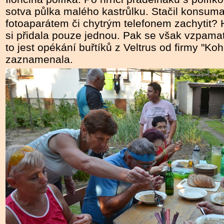
sotva půlka malého kastrůlku. Stačil konsuma
fotoaparátem či chytrým telefonem zachytit?
si přidala pouze jednou. Pak se však vzpama
to jest opékání buřtíků z Veltrus od firmy "Ko
zaznamenala.