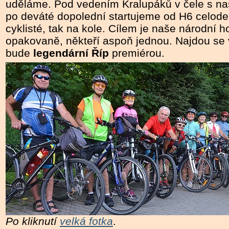
uděláme. Pod vedením Kralupáků v čele s naš
po deváté dopolední startujeme od H6 celodenn
cyklisté, tak na kole. Cílem je naše národní h
opakovaně, někteří aspoň jednou. Najdou se vš
bude
legendární Říp
premiérou.
Po kliknutí
velká fotka
.