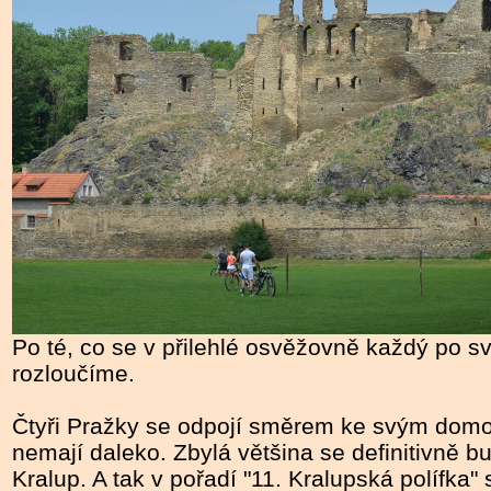
Po té, co se v přilehlé osvěžovně každý po s
rozloučíme.
Čtyři Pražky se odpojí směrem ke svým domo
nemají daleko. Zbylá většina se definitivně b
Kralup. A tak v pořadí "11. Kralupská polífka"