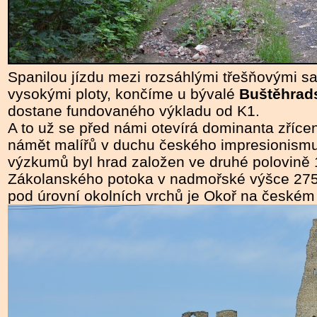
Spanilou jízdu mezi rozsáhlými třešňovými 
vysokými ploty, končíme u bývalé
Buštěhrad
dostane fundovaného výkladu od K1.
A to už se před námi otevírá dominanta zříce
námět malířů v duchu českého impresionismu
výzkumů byl hrad založen ve druhé polovině 1
Zákolanského potoka v nadmořské výšce 275
pod úrovní okolních vrchů je Okoř na českém