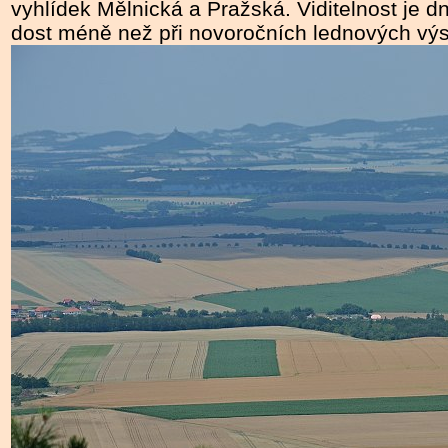
vyhlídek Mělnická a Pražská. Viditelnost je d
dost méně než při novoročních lednových vý