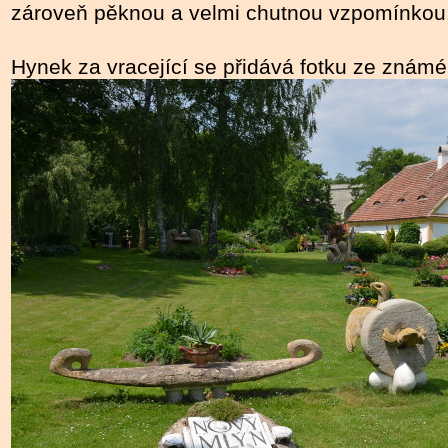
zároveň pěknou a velmi chutnou vzpomínkou
Hynek za vracející se přidává fotku ze znám