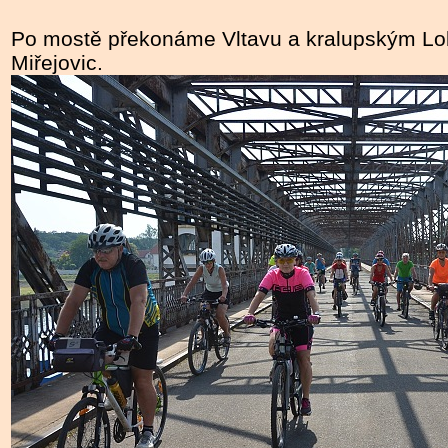
Po mostě překonáme Vltavu a kralupským L
Miřejovic.