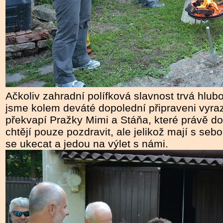
Ačkoliv zahradní polífková slavnost trvá hlub
jsme kolem deváté dopolední připraveni vyrazi
překvapí Pražky Mimi a Stáňa, které právě dor
chtějí pouze pozdravit, ale jelikož mají s sebo
se ukecat a jedou na výlet s námi.