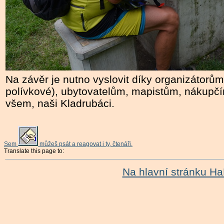
Na závěr je nutno vyslovit díky organizátorů
polívkové), ubytovatelům, mapistům, nákupč
všem, naši Kladrubáci.
Sem
můžeš psát a reagovat i ty, čtenáři.
Translate this page to:
Na hlavní stránku H