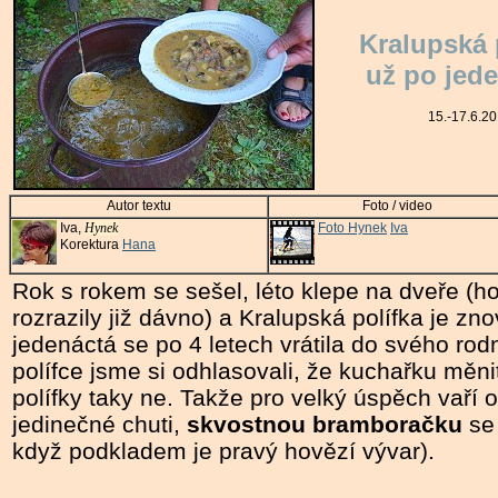
Kralupská 
už po jede
15.-17.6.2
Autor textu
Foto / video
Iva,
Hynek
Foto Hynek
Iva
Korektura
Hana
Rok s rokem se sešel, léto klepe na dveře (hor
rozrazily již dávno) a Kralupská polífka je zn
jedenáctá se po 4 letech vrátila do svého ro
polífce jsme si odhlasovali, že kuchařku měn
polífky taky ne. Takže pro velký úspěch vaří o
jedinečné chuti,
skvostnou bramboračku
se 
když podkladem je pravý hovězí vývar).