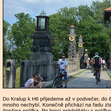
Do Kralup k H6 přijedeme až v podvečer, do 80
mnoho nechybí. Konečně přichází na řadu zla
Ilončina polífka. Po hrnci prádelňáku s polífk