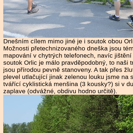
Dnešním cílem mimo jiné je i soutok obou Orli
Možnosti přetechnizovaného dneška jsou témě
mapování v chytrých telefonech, navíc jištěn
soutok Orlic je málo pravděpodobný, to naši t
jsou přírodou pevně stanoveny. A tak přes žlu
plevel utlačující jinak zelenou louku jsme na 
tvářící cyklistická menšina (3 kousky?) si v 
zaplave (odvážné, obdivu hodno určitě).