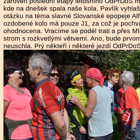
zároveň poslední etapy letošního OdPrDoS m
kde na dnešek spala naše kola. Pavlík vyhlaš
otázku na téma slavné Slovanské epopeje A
ozdobené kolo má pouze J1, za což je pochvá
ohodnocena. Vracíme se podél trati a přes M
strom s rozkvetlými větvemi. Ano, bude prvo
neuschla. Prý někteří i některé jezdí OdPrDoS 