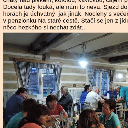
Docela tady fouká, ale nám to neva. Sjezd do
horách je úchvatný, jak jinak. Noclehy s večeř
v penzionku Na staré cestě. Stačí se jen z jíd
něco hezkého si nechat zdát...