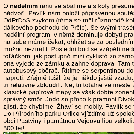
O
nedělním
ránu se sbalíme a s koly přesu
nádvoří. Pavlík nám položí připravenou soutěž
OdPrDoS zvykem (téma se točí různorodě ko
dálkového pochodu do Prčic). Se svými trasér
nedělní program, v němž dominuje dobytí pr
na sebe máme čekat, ohlížet se za posledním
možno neztratit. Poslední bod se vzápětí ned
foťáčkem, jak postupně mizí cyklisté ze zám
ona vyjede ze zámku a zahne doprava. Tam t
autobusový sběrač. Řítíme se serpentinou dol
naproti. Zřejmě tušil, že je někdo ještě vzadu. 
tři relativně zbloudilí. Ne, tři totálně ve měs
klasické papírové mapy se však dobře zorie
správný směr. Jede se přece k prameni Divoké
zjistí, že chybíme. Žhaví se mobily, Pavlík se 
Do Přírodního parku Orlice vjíždíme už spol
obci Pastviny i památnou Vejdovu lípu velkoli
800 let!