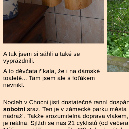
A tak jsem si sáhli a také se
vyprázdnili.
A to děvčata říkala, že i na dámské
toaletě... Tam jsem ale s foťákem
nevnikl.
Nocleh v Chocni jistí dostatečné ranní dospá
sobotní
sraz. Ten je v zámecké parku města
nádraží. Takže srozumitelná doprava vlakem,
je reálná. Sjíždí se nás 21 cyklistů (od večer