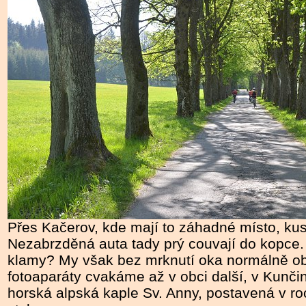
Přes Kačerov, kde mají to záhadné místo, kus 
Nezabrzděná auta tady prý couvají do kopce. 
klamy? My však bez mrknutí oka normálně o
fotoaparáty cvakáme až v obci další, v Kunčin
horská alpská kaple Sv. Anny, postavená v r