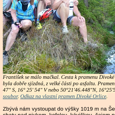
František se málo mačkal.
Cesta k pramenu Divoké O
byla dobře sjízdná, z velké části po asfaltu. Prame
47" S, 16° 25' 54" V nebo 50°21'46.448"N, 16°25'5
soubor
.
Odkaz na vlastní pramen Divoké Orlice
.
Zbývá nám vystoupat do výšky 1019 m na Šer
chaty nad pivkem, kofolou, kávičkou, čajem 