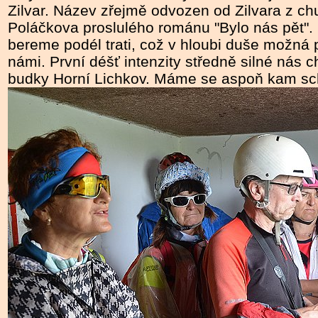
Zilvar. Název zřejmě odvozen od Zilvara z c
Poláčkova proslulého románu "Bylo nás pět".
bereme podél trati, což v hloubi duše možná
námi. První déšť intenzity středně silné nás 
budky Horní Lichkov. Máme se aspoň kam sc