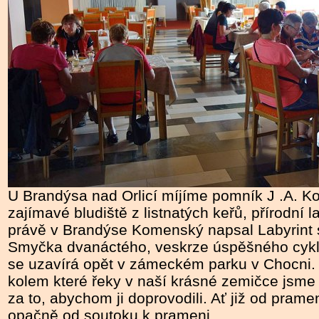
U Brandýsa nad Orlicí míjíme pomník J .A. K
zajímavé bludiště z listnatých keřů, přírodní l
právě v Brandýse Komenský napsal Labyrint s
Smyčka dvanáctého, veskrze úspěšného cyklo
se uzavírá opět v zámeckém parku v Chocni.
kolem které řeky v naší krásné zemičce jsme je
za to, abychom ji doprovodili. Ať již od pram
opačně od soutoku k prameni.