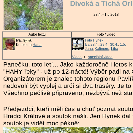
Divoká a Tichá Orl
28.4. - 1.5.2018
Autor textu
Foto / video
Iva,
Hynek
Foto Hynek
Iva 28.4.
,
29.4.
,
30.4.
,
1.5.
Korektura
Hana
Jana
,
Kalimero
,
Líba
Video
+
speciální video
Panečku, toto letí... Jako každoročně i leto
"HAHY řeky" - už po 12-nácté! Výběr padl na O
Organizátorem je znalec tohoto regionu Pavlík
nedovolí být vyplej a určí si dva traséry. Je t
Všechno pečlivě připraveno, nezbývá než star
Předjezdci, kteří měli čas a chuť poznat sout
Hradci Králové a soutok našli. Jen Hynek dal
soutok je vidět moc pěkně: