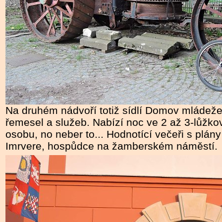
Na druhém nádvoří totiž sídlí Domov mládeže
řemesel a služeb. Nabízí noc ve 2 až 3-lůžko
osobu, no neber to... Hodnotící večeři s plán
Imrvere, hospůdce na žamberském náměstí.