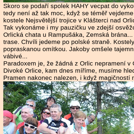
Skoro se podaří spolek HAHY vecpat do vykotl
tedy není až tak moc, když se téměř vejdeme
kostele Nejsvětější trojice v Klášterci nad Orl
Tak vykonáme i my pauzičku ve zdejší osvěž
Orlická chata u Rampušáka, Zemská brána...
trase. Chvíli jedeme po polské straně. Kostely
popraskanou omítkou. Jakoby omšele tajemn
vábivé...
Paradoxem je, že žádná z Orlic nepramení v 
Divoké Orlice, kam dnes míříme, musíme hled
Pramen nakonec nalezen, i když magičností mí