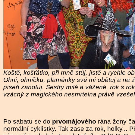
Koště, košťátko, při mně stůj, jistě a rychle o
Ohni, ohníčku, plaménky své mi obětuj a na 
píseň zanotuj. Sestry milé a vážené, rok s r
vzácný z magického nesmrtelna právě vzešel
Po sabatu se do
prvomájového
rána ženy ča
normální cyklistky. Tak zase za rok, holky... P