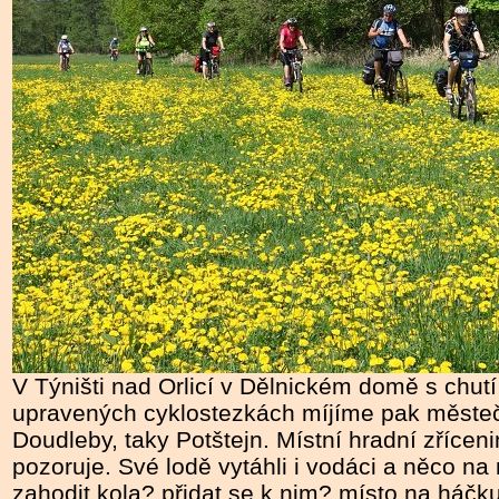
V Týništi nad Orlicí v Dělnickém domě s chu
upravených cyklostezkách míjíme pak městečk
Doudleby, taky Potštejn. Místní hradní zříce
pozoruje. Své lodě vytáhli i vodáci a něco na
zahodit kola? přidat se k nim? místo na háčku