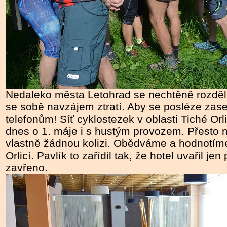
Nedaleko města Letohrad se nechtěně rozděl
se sobě navzájem ztratí. Aby se posléze zas
telefonům! Síť cyklostezek v oblasti Tiché Or
dnes o 1. máje i s hustým provozem. Přesto n
vlastně žádnou kolizi. Obědváme a hodnotíme
Orlicí. Pavlík to zařídil tak, že hotel uvařil je
zavřeno.