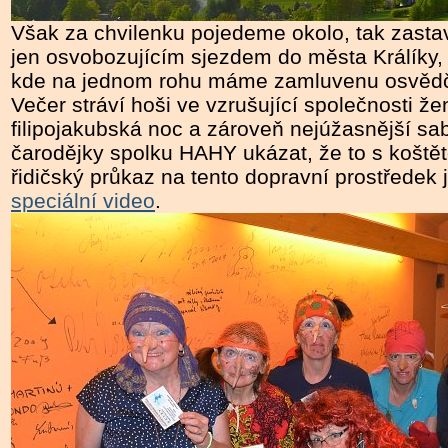
Však za chvilenku pojedeme okolo, tak zasta
jen osvobozujícím sjezdem do města Králíky,
kde na jednom rohu máme zamluvenu osvědče
Večer stráví hoši ve vzrušující společnosti ž
filipojakubská noc a zároveň nejúžasnější sa
čarodějky spolku HAHY ukázat, že to s koště
řidičský průkaz na tento dopravní prostředek j
speciální video
.