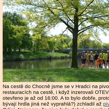
Na cestě do Chocně jsme se v Hradci na pivo n
restauracích na cestě, i když inzerovali OTE
otevřeno je až od 16:00. A to bylo dobře, prot
bývají hrdla jiná než vyprahlá?) zchladil až
pi