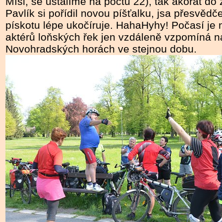
Míši, se ustálíme na počtu 22), tak akorát do 
Pavlík si pořídil novou píšťalku, jsa přesvěd
pískotu lépe ukočíruje. HahaHyhy! Počasí je n
aktérů loňských řek jen vzdáleně vzpomíná n
Novohradských horách ve stejnou dobu.