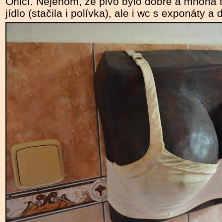
Orlicí. Nejenom, že pivo bylo dobré a mnoha t
jídlo (stačila i polívka), ale i wc s exponáty 