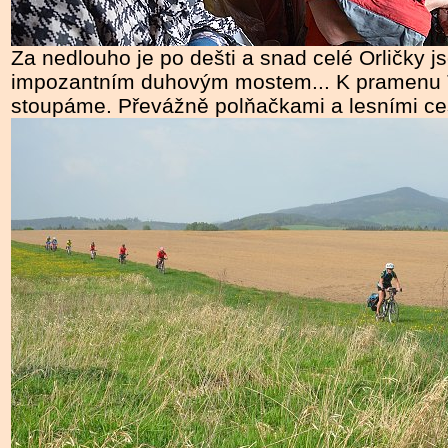
Za nedlouho je po dešti a snad celé Orličky j
impozantním duhovým mostem... K pramenu Ti
stoupáme. Převážně polňačkami a lesními ce