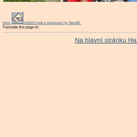
Sem
můžeš psát a reagovat i ty, čtenáři.
Translate this page to:
Na hlavní stránku H