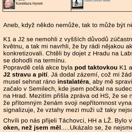
Korektura Hynek
Aneb, když někdo nemůže, tak to může být něk
K1 a J2 se nemohli z vyšších důvodů zúčastn
květnu, a tak mi navrhli, že by rádi nějakou a
konkretizovali. Chtěli by dojet z Hradu na L
se dohodli na termínu.
Popravdě celá akce byla
pod taktovkou
K1 a
J2
stravu a pití
. Já dodal zázemí, což mi žá
musel sehnat ráno
instalatéra
, aby mě sprav
začalo v Semilech, kde jsem počkal na sudeck
na Hrad. Mezitím přišla zpráva od HS, že se n
že přítomným ženám svoji nepřítomnost vyna
signalizuje, že vztahy mezi muži už taky nejs
Chvíli po nás přijeli Táchovci, HH a LŽ. Bylo 
oken, než jsem měl
.....Ukázalo se, že nejsm