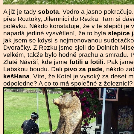
A již je tady
sobota
. Vedro a jasno pokračuje
přes Roztoky, Jilemnici do Rezka. Tam si dáv
polévku. Někdo konstatuje, že v té slepičí je
napadá jediné vysvětlení, že to byla
slepice 
jak jsem se kdysi s nejmenovanou sudeťačkou
Dvoračky. Z Rezku jsme sjeli do Dolních Míseč
velkém, takže bylo hodně prachu a smradu. P
Zlaté Návrší, kde jsme
fotili a fotili
. Pak jsme 
Labskou boudu. Dali
pivo za pade
, někdo za
kešHana
. Víte, že Kotel je vysoký
za deset min
odpoledne
? A co to má společné z železnicí?