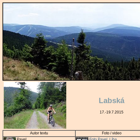
Labská
17.-19.7.2015
Autor textu
Foto / video
Pavel
Foto Pavel
,
Líba