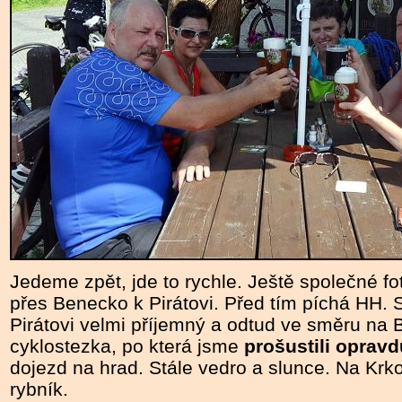
Jedeme zpět, jde to rychle. Ještě společné f
přes Benecko k Pirátovi. Před tím píchá HH. 
Pirátovi velmi příjemný a odtud ve směru na
cyklostezka, po která jsme
prošustili oprav
dojezd na hrad. Stále vedro a slunce. Na Krk
rybník.