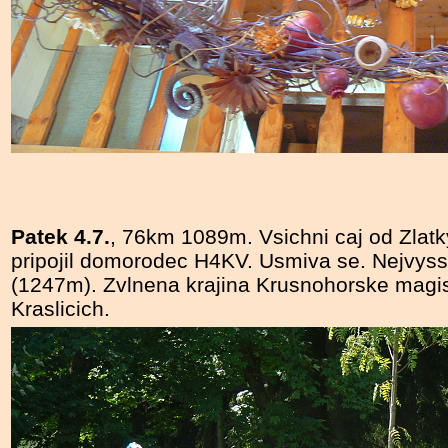
Patek 4.7.
, 76km 1089m. Vsichni caj od Zlat
pripojil domorodec H4KV. Usmiva se. Nejvyssi
(1247m). Zvlnena krajina Krusnohorske magist
Kraslicich.