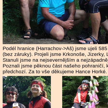
Podél hranice (Harrachov->Aš) jsme ujeli 58
(bez záruky). Projeli jsme Krkonoše, Jizerky,
Stanuli jsme na nejsevernějším a nejzápadně
Poznali jsme pěknou část našeho pohraničí, kt
předchozí. Za to vše děkujeme Hance Horké.