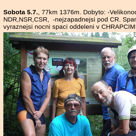
Sobota 5.7.
, 77km 1376m. Dobyto: -Velikonocn
NDR,NSR,CSR, -nejzapadnejsi pod CR. Span
vyraznejsi nocni spaci oddeleni v CHRAPCI