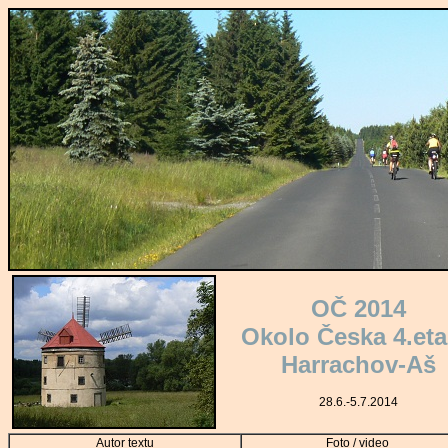
OČ 2014
Okolo Česka 4.et
Harrachov-Aš
28.6.-5.7.2014
Autor textu
Foto / video