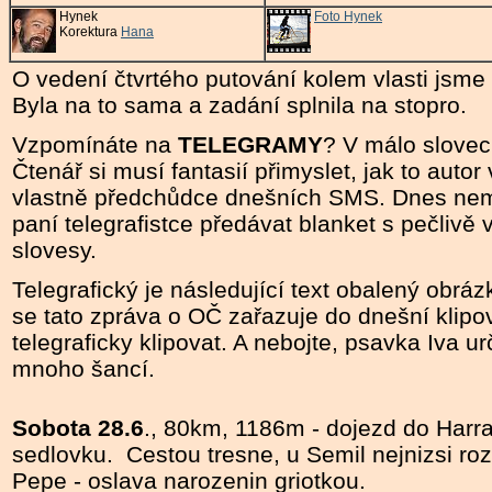
Hynek
Foto Hynek
Korektura
Hana
O vedení čtvrtého putování kolem vlasti jsm
Byla na to sama a zadání splnila na stopro.
Vzpomínáte na
TELEGRAMY
? V málo slovec
Čtenář si musí fantasií přimyslet, jak to autor 
vlastně předchůdce dnešních SMS. Dnes nem
paní telegrafistce předávat blanket s pečlivě
slovesy.
Telegrafický je následující text obalený obrá
se tato zpráva o OČ zařazuje do dnešní klipo
telegraficky klipovat. A nebojte, psavka Iva 
mnoho šancí.
Sobota 28.6
., 80km, 1186m - dojezd do Harr
sedlovku. Cestou tresne, u Semil nejnizsi r
Pepe - oslava narozenin griotkou.