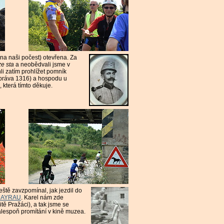
 na naši počest) otevřena. Za
ze sta
a neobědvali jsme v
li zatím prohlížet pomník
zpráva 1316) a hospodu u
, která tímto děkuje.
eště zavzpomínal, jak jezdil do
MAYRAU
. Karel nám zde
tě Pražáci), a tak jsme se
 alespoň promítání v kině muzea.