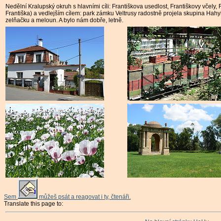
Nedělní Kralupský okruh s hlavními cíli: Františkova usedlost, Františkovy včely,
Františka) a vedlejším cílem: park zámku Veltrusy radostně projela skupina
Hahyk
zelňačku a meloun. A bylo nám dobře, letně.
Sem
můžeš psát a reagovat i ty, čtenáři.
Translate this page to: