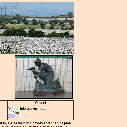
Ostatní
Interaktivní
mapa
řila, ale nesmím to s chválou přehnat. Za prvé