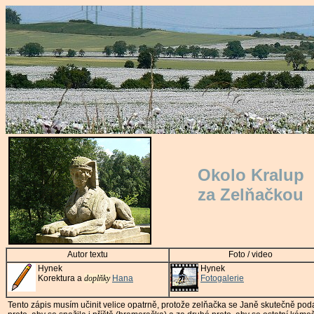
Okolo Kralup
za Zelňačkou
Autor textu
Foto / video
Hynek
Hynek
Korektura a
doplňky
Hana
Fotogalerie
Tento zápis musím učinit velice opatrně, protože zelňačka se Janě skutečně poda