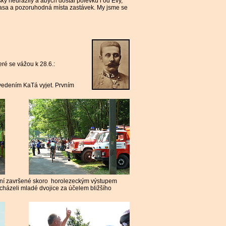
šky neurazily a abych dostal polévku i od Evy,
rasa a pozoruhodná místa zastávek. My jsme se
teré se vážou k 28.6.:
 vedením KaTá vyjet. Prvním
pání završené skoro horolezeckým
v
ý
stupem
cházeli mladé dvojice za účelem bližšího