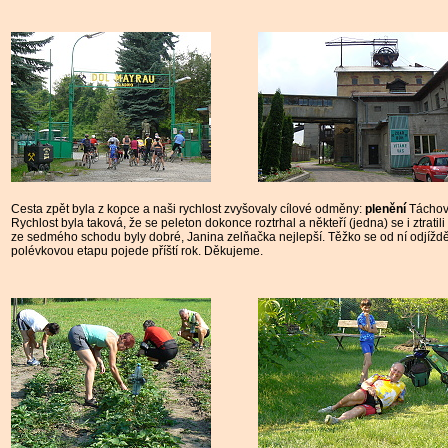
Cesta zpět byla z kopce a naši rychlost zvyšovaly cílové odměny:
plenění
Táchovi
Rychlost byla taková, že se peleton dokonce roztrhal a někteří (jedna) se i ztratili
ze sedmého schodu byly dobré, Janina zelňačka nejlepší. Těžko se od ní odjížd
polévkovou etapu pojede příští rok. Děkujeme.