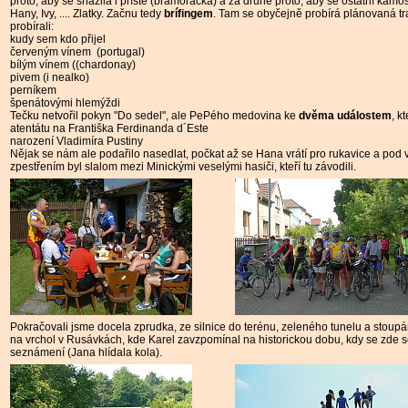
proto, aby se snažila i příště (bramoračka) a za druhé proto, aby se ostatní kámo
Hany, Ivy, .... Zlatky. Začnu tedy
brífingem
. Tam se obyčejně probírá plánovaná t
probírali:
kudy sem kdo přijel
červeným vínem (portugal)
bílým vínem ((chardonay)
pivem (i nealko)
perníkem
špenátovými hlemýždi
Tečku netvořil pokyn "Do sedel", ale PePého medovina ke
dvěma událostem
, k
atentátu na Františka Ferdinanda d´Este
narození Vladimíra Pustiny
Nějak se nám ale podařilo nasedlat, počkat až se Hana vrátí pro rukavice a pod
zpestřením byl slalom mezi Minickými veselými hasiči, kteří tu závodili.
Pokračovali jsme docela zprudka, ze silnice do terénu, zeleného tunelu a stou
na vrchol v Rusávkách, kde Karel zavzpomínal na historickou dobu, kdy se zde s
seznámení (Jana hlídala kola).