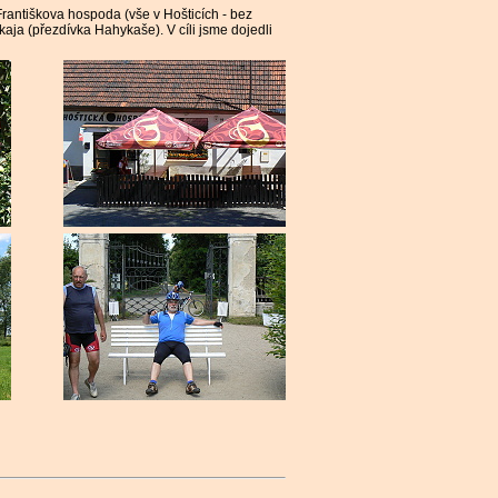
 Františkova hospoda (vše v Hošticích - bez
aja (přezdívka Hahykaše). V cíli jsme dojedli