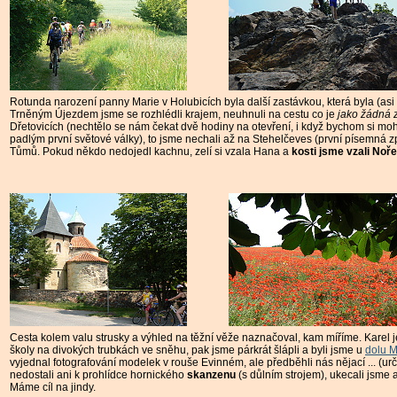
Rotunda narození pan
n
y Marie v Holubicích byla další zastávkou, která byla (asi
Trněným Újezdem jsme se rozhlédli krajem, neuhnuli na cestu co je
jako žádná 
Dřetovicích (nechtělo se nám čekat dvě hodiny na otevření, i když bychom si moh
padlým první světové války), to jsme nechali až na Stehelčeves (první písemná 
Tůmů. Pokud někdo nedojedl kachnu, zelí si vzala Hana a
kosti jsme vzali Noře
Cesta kolem valu strusky a výhled na těžní věže naznačoval, kam míříme. Karel j
školy na divokých trubkách ve sněhu, pak jsme párkrát šlápli a byli jsme u
dolu 
vyjednal fotografování modelek v rouše Evinném, ale předběhli nás nějací ... (urči
nedostali ani k prohlídce hornického
skanzenu
(s důlním strojem), ukecali jsme
Máme cíl na jindy.