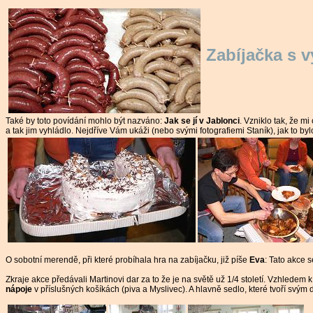
Zabíjačka s 
Také by toto povídání mohlo být nazváno:
Jak se jí v Jablonci
. Vzniklo tak, že mi
a tak jim vyhládlo. Nejdříve Vám ukáži (nebo svými fotografiemi Staník), jak to byl
O sobotní merendě, při které probíhala hra na zabíjačku, již píše
Eva
: Tato akce 
Zkraje akce předávali Martinovi dar za to že je na světě už 1/4 století. Vzhledem 
nápoje
v příslušných košíkách (piva a Myslivec). A hlavně sedlo, které tvoří sv