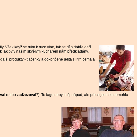
ly. Však když se ruka k ruce vine, tak se dílo dobře daří.
tak jak byly naším skvělým kuchařem nám předkládány.
lší produkty - tlačenky a dokončené jelita s jitrnicema a
val
(nebo
zadžezoval
?). To tágo nebyl můj nápad, ale přece jsem to nemohla