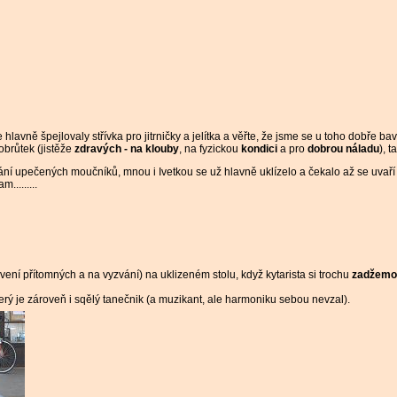
avně špejlovaly střívka pro jitrničky a jelítka a věřte, že jsme se u toho dobře bavi
brůtek (jistěže
zdravých - na klouby
, na fyzickou
kondici
a pro
dobrou náladu
), 
ní upečených moučníků, mnou i Ivetkou se už hlavně uklízelo a čekalo až se uvaří da
........
avení přítomných a na vyzvání) na uklizeném stolu, když kytarista si trochu
zadžemo
 který je zároveň i sqělý tanečnik (a muzikant, ale harmoniku sebou nevzal).