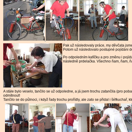
Pak už následovaly práce, my děvčata jsme hl
Potom už následovalo postupné pojídáni do
Po odpoledním kafíčku a pro změnu i pojídá
následně prdelačka. Všechno ňam, ňam, ňam.
A stále bylo veselo, tančilo se už odpoledne, a já jsem trochu zatančila (pro pob
odmítnout!
Tančilo se do půlnoci, i když řady trochu prořídly, ale zato se přidal i šéfkuchař,