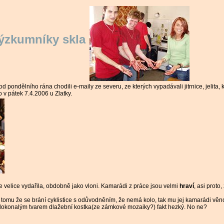
výzkumníky skla
 od pondělního rána chodili e-maily ze severu, ze kterých vypadávali jitrnice, jelita,
o v pátek 7.4.2006 u Zlatky.
se velice vydařila, obdobně jako vloni. Kamarádi z práce jsou velmi
hraví
, asi proto,
k tomu že se brání cyklistice s odůvodněním, že nemá kolo, tak mu jej kamarádi věno
ým dokonalým tvarem dlažební kostka(ze zámkové mozaiky?) fakt hezký. No ne?