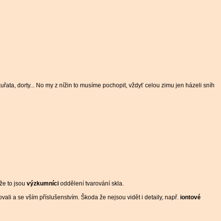
 kuřata, dorty... No my z nížin to musíme pochopit, vždyť celou zimu jen házeli sníh
 že to jsou
výzkumníci
oddělení tvarování skla.
vali a se vším příslušenstvím. Škoda že nejsou vidět i detaily, např.
iontové