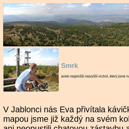
Smrk
aneb nejplošší nejvyšší vrchol, který jsme na
V Jablonci nás Eva přivítala kávi
mapou jsme již každý na svém kol
ani neopustili chatovou zástavbu a