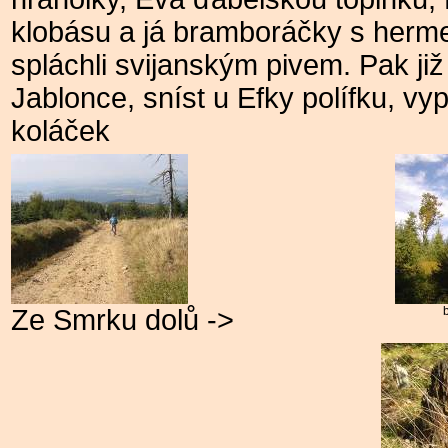
klobásu a já bramboráčky s herm
spláchli svijanským pivem. Pak již
Jablonce, sníst u Efky polífku, vy
koláček
Ze Smrku dolů ->