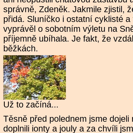
správně, Zdeněk. Jakmile zjistil, 
přidá. Sluníčko i ostatní cyklisté
vyprávěl o sobotním výletu na Sn
příjemně ubíhala. Je fakt, že vzdál
běžkách.
Už to začíná...
Těsně před polednem jsme dojeli
doplnili ionty a jouly a za chvíli j