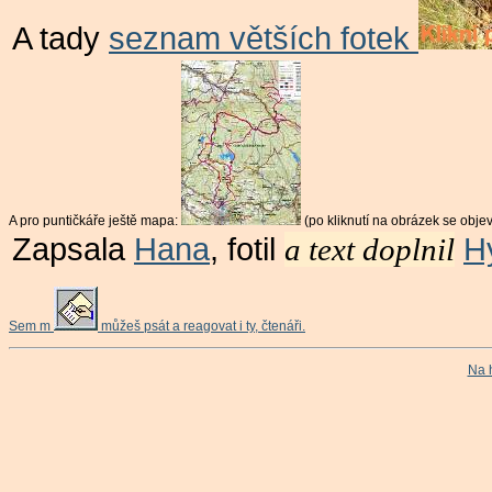
A tady
seznam větších fotek
A pro puntičkáře ještě mapa:
(po kliknutí na obrázek se ob
Zapsala
Hana
, fotil
a text doplnil
H
Sem m
můžeš psát a reagovat i ty, čtenáři.
Na 