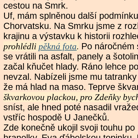
cestou na Smrk.
Uf, mám splněnou další podmínku
Chorvatsku. Na Smrku jsme z rozh
krajinu a výstavku k historii rozhl
prohlédli
pěkná fota
.
Po náročném s
se vrátili na asfalt, panely a šotol
začal kňučet hlady. Ráno lehce po
nevzal. Nabízeli jsme mu tatranky a
že má hlad na maso. Teprve škva
škvarkovou plackou, pro Zdeňky bych
sníst, ale hned poté nasadil vraž
vstříc hospodě U Janečků.
Zde konečně ukojil svoji touhu po
hranolky, Eva ďábelskou topinku