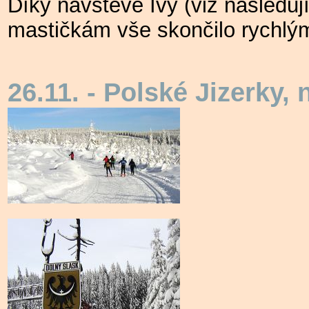
Díky návštěvě Ivy (viz následu
mastičkám vše skončilo rychlý
26.11. - Polské Jizerky,