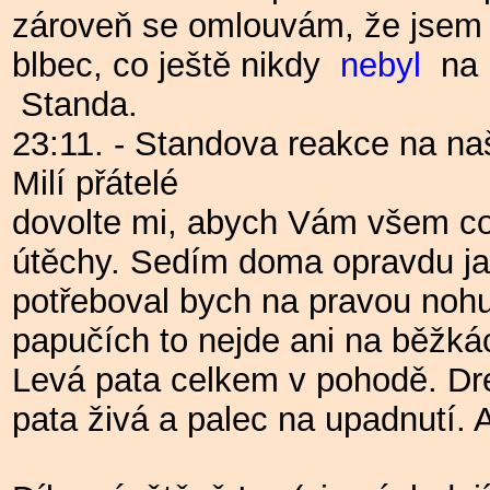
zároveň se omlouvám, že jsem 
blbec, co ještě nikdy
nebyl
na 
Standa.
23:11. - Standova reakce na na
Milí přátelé
dovolte mi, abych Vám všem co
útěchy. Sedím doma opravdu ja
potřeboval bych na pravou nohu 
papučích to nejde ani na běžkác
Levá pata celkem v pohodě. Dr
pata živá a palec na upadnutí. A