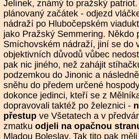
Jelínek, známý to pražský patriot. 
plánovaný začátek - odjezd vláčk
nádraží po Hlubočepském viaduk
jako Pražský Semmering. Někdo př
Smíchovském nádraží, jiní se do 
objektivních důvodů vůbec nedosta
pak nic jiného, než zahájit stíhač
podzemkou do Jinonic a následně
sněhu do předem určené hospody.
dokonce jedinci, kteří se z Mělní
dopravovali taktéž po železnici -
n
přestup
ve Všetatech a v předv
zmatku
odjeli na opačnou stran
Mladou Boleslav. Tak tito pak měl