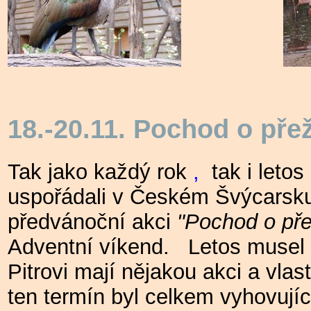
18.-20.11. Pochod o přež
Tak jako každý rok
,
tak i letos
uspořádali v Českém Švýcarsk
předvánoční akci
"Pochod o přež
Adventní víkend.
Letos musel 
Pitrovi mají nějakou akci a vla
ten termín byl celkem vyhovuj