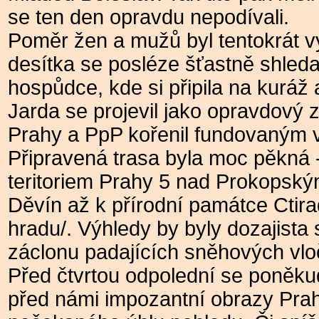
se ten den opravdu nepodívali.
Poměr žen a mužů byl tentokrát vy
desítka se posléze šťastně shledal
hospůdce, kde si připila na kuráž 
Jarda se projevil jako opravdový 
Prahy a PpP kořenil fundovaným 
Připravená trasa byla moc pěkná -
teritoriem Prahy 5 nad Prokopský
Děvín až k přírodní památce Ctir
hradu/. Výhledy by byly dozajista 
záclonu padajících sněhových vloč
Před čtvrtou odpolední se poněkud 
před námi impozantní obrazy Prah