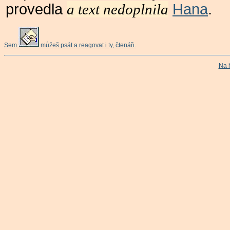
provedla
a text nedoplnila
Hana
.
Sem
můžeš psát a reagovat i ty, čtenáři.
Na 