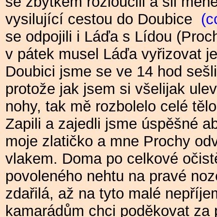
se zbytkem rozloučili a šli mé
vysilující cestou do Doubice
(cc
se odpojili i Láďa s Lídou (Pro
v pátek musel Láďa vyřizovat je
Doubici jsme se ve 14 hod sešl
protože jak jsem si všelijak ul
nohy, tak mě rozbolelo celé tělo
Zapili a zajedli jsme úspěšné 
moje zlatičko a mne Prochy odv
vlakem. Doma po celkové očist
povoleného nehtu na pravé noze
zdařilá, až na tyto malé nepří
kamarádům chci poděkovat za po