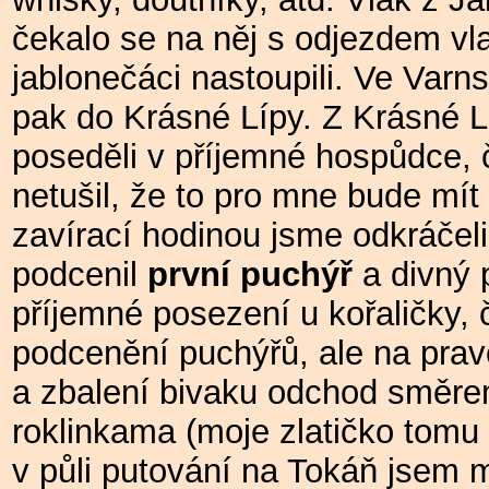
čekalo se na něj s odjezdem vl
jablonečáci nastoupili. Ve Varn
pak do Krásné Lípy. Z Krásné Lí
poseděli v příjemné hospůdce, č
netušil, že to pro mne bude mít 
zavírací hodinou jsme odkráčel
podcenil
první puchýř
a divný 
příjemné posezení u kořaličky, 
podcenění puchýřů, ale na prav
a zbalení bivaku odchod směre
roklinkama
(moje zlatičko tomu 
v půli putování na Tokáň jsem m