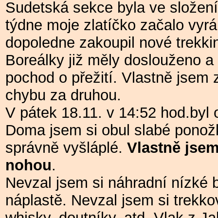
Sudetská sekce byla ve složení
týdne moje zlatíčko začalo vyr
dopoledne zakoupil nové trekki
Boreálky již měly doslouženo a
pochod o přežití.
Vlastně jsem 
chybu za druhou.
V pátek 18.11. v 14:52 hod.byl 
Doma jsem si obul slabé ponož
správně vyšláplé.
Vlastně jsem
nohou
.
Nevzal jsem si náhradní nízké b
náplastě.
Nevzal jsem si trekk
whisky, doutníky, atd.
Vlak z Ja