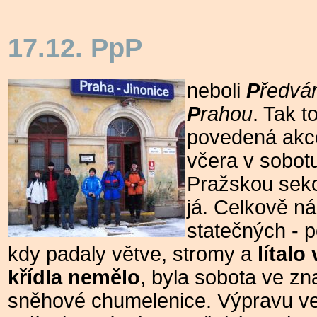
17.12.
PpP
neboli
P
ředvá
P
rahou
. Tak t
povedená akce
včera v sobot
Pražskou sekc
já. Celkově ná
statečných - p
kdy padaly větve, stromy a
lítalo
křídla nemělo
, byla sobota ve z
sněhové chumelenice. Výpravu ve