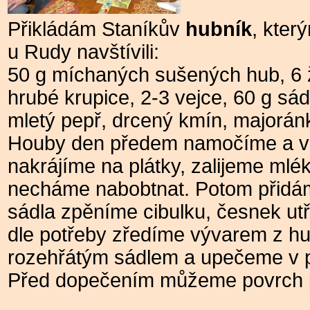
Přikládám Staníkův
hubník
, kter
u Rudy navštívili:
50 g míchaných sušených hub, 6 ž
hrubé krupice, 2-3 vejce, 60 g sád
mletý pepř, drcený kmín, majorán
Houby den předem namočíme a v 
nakrájíme na plátky, zalijeme mlék
necháme nabobtnat. Potom přidá
sádla zpěníme cibulku, česnek ut
dle potřeby zředíme vývarem z hub
rozehřátým sádlem a upečeme v p
Před dopečením můžeme povrch 