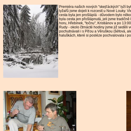
Premiéra našich nových "skejťáckých" lyží byl
lyžařů jsme dojeli k rozcestí u Nové Louky. 
cesta byla jen prošláplá - důvodem bylo něko
byla cesta jen přošlápnutá, jeli jsme tradičně
horu, Hřebínek, "točnu", Kristiánov a po 13:0
Rudy - okolo čtrnácté hodiny jsme již seděli
pochutnávali i s Píťou a Věruškou (šéfová, a
haluškách, které si posléze pochvalovala i po