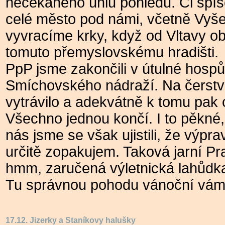
nečekaného úhlu pohledu. Či spíš
celé město pod námi, včetně Vyše
vyvracíme krky, když od Vltavy ob
tomuto přemyslovskému hradišti.
PpP jsme zakončili v útulné hosp
Smíchovského nádraží. Na čerst
vytrávilo a adekvátně k tomu pak 
Všechno jednou končí. I to pěkné
nás jsme se však ujistili, že výpra
určitě zopakujem. Taková jarní Pr
hmm, zaručená výletnická lahůdk
Tu správnou pohodu vánoční vám
17.12. Jizerky a Staníkovy halušky