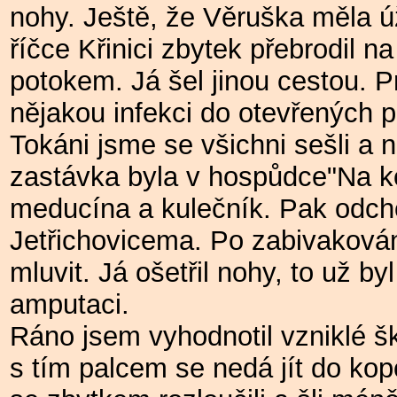
nohy. Ještě, že Věruška měla ú
říčce Křinici zbytek přebrodil n
potokem. Já šel jinou cestou. 
nějakou infekci do otevřených p
Tokáni jsme se všichni sešli a na
zastávka byla v hospůdce"Na ko
meducína a kulečník. Pak odch
Jetřichovicema. Po zabivaková
mluvit. Já ošetřil nohy, to už b
amputaci.
Ráno jsem vyhodnotil vzniklé šk
s tím palcem se nedá jít do kopc