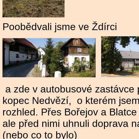
Poobědvali jsme ve Ždírci
a zde v autobusové zastávce 
kopec Nedvězí, o kterém jsem v
rozhled. Přes Bořejov a Blatce 
ale před nimi uhnuli doprava 
(nebo co to bylo)