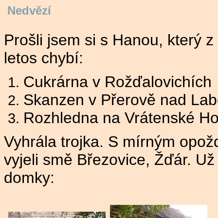
Nedvězí
Prošli jsem si s Hanou, který z
letos chybí:
Cukrárna v Rožďalovichích
S
kanzen v Přerově nad La
R
ozhledna na Vrátenské Ho
V
yhrála trojka. S mírným opož
vyjeli smě Březovice, Žďár. Už 
domky: