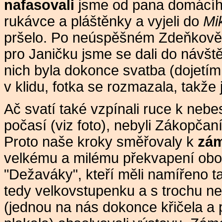
nafasovali
jsme od pana domácí
rukávce a pláštěnky a vyjeli do
Mi
pršelo. Po neúspěšném Zdeňkově 
pro Janičku jsme se dali do návšt
nich byla dokonce svatba (dojetím
v klidu, fotka se rozmazala, takže 
Ač svatí také vzpínali ruce k neb
počasí (viz foto), nebyli Zákopčaní
Proto naše kroky směřovaly k
zá
velkému a milému překvapení obou
"Dežaváky", kteří měli namířeno t
tedy velkovstupenku a s trochu n
(jednou na nás dokonce křičela a