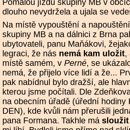
Pomalou jízdu skupiny MB v obc
dlouho nevydržela a ujala se vede
Na místě vypouštění a napouštění 
skupiny MB a na dálnici z Brna p
ubytovateli, panu Maňákovi, žejak
legraci, že nás
nemá kam uložit
,
místě samém, v
Perné
, se ukázalo
nemá, že přijelo více lidí a že... 
pak nabídnul bylo dražší, ale hla
kterou jsme počítali. Dle Zdeňkov
na obecním úřadě (úřední hodi
DEN), kde kvůli nám přerušili jedn
pana Formana. Takhle má
sloužit