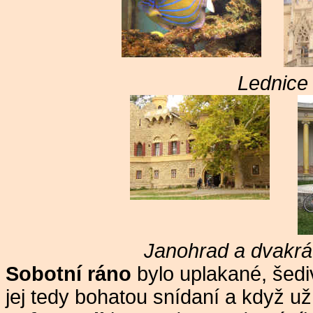
Lednice
Janohrad a dvakrát 
Sobotní ráno
bylo uplakané, šediv
jej tedy bohatou snídaní a když už 