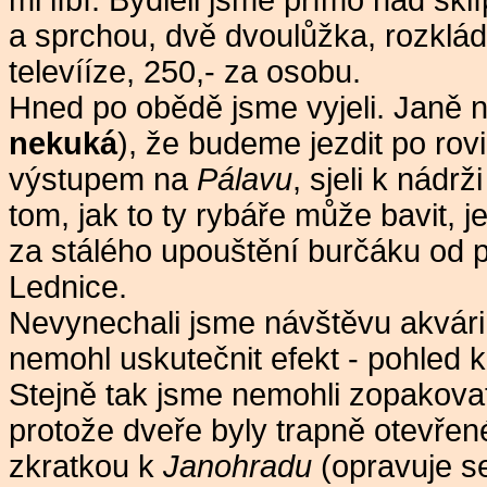
mi líbí. Bydleli jsme přímo nad s
a sprchou, dvě dvoulůžka, rozklád
televííze, 250,- za osobu.
Hned po obědě jsme vyjeli. Janě 
nekuká
), že budeme jezdit po rov
výstupem na
Pálavu
, sjeli k nádrž
tom, jak to ty rybáře může bavit, j
za stálého upouštění burčáku od 
Lednice.
Nevynechali jsme návštěvu akvárií
nemohl uskutečnit efekt - pohled k
Stejně tak jsme nemohli zopakovat
protože dveře byly trapně otevře
zkratkou k
Janohradu
(opravuje se