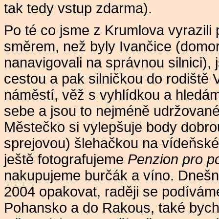
tak tedy vstup zdarma).
Po té co jsme z Krumlova vyrazil
směrem, než byly Ivančice (domo
nanavigovali na správnou silnici), 
cestou a pak silničkou do rodiště
náměstí, věž s vyhlídkou a hledá
sebe a jsou to nejméně udržované
Městečko si vylepšuje body dobrou
sprejovou) šlehačkou na vídeňsk
ještě fotografujeme
Penzion pro 
nakupujeme burčák a víno. Dnešn
2004 opakovat, raději se podívám
Pohansko a do Rakous, také bych