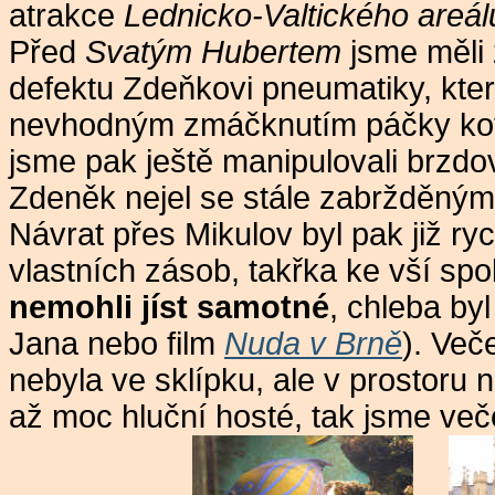
atrakce
Lednicko-Valtického areál
Před
Svatým Hubertem
jsme měli 
defektu Zdeňkovi pneumatiky, kter
nevhodným zmáčknutím páčky kot
jsme pak ještě manipulovali brz
Zdeněk nejel se stále zabržděný
Návrat přes Mikulov byl pak již ry
vlastních zásob, takřka ke vší spo
nemohli jíst samotné
, chleba by
Jana nebo film
Nuda v Brně
). Več
nebyla ve sklípku, ale v prostoru 
až moc hluční hosté, tak jsme veče