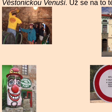
Věstonickou Venuši
. Už se na to 