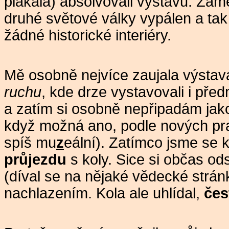
plakala) absolvovali výstavu. Záme
druhé světové války vypálen a tak
žádné historické interiéry.
Mě osobně nejvíce zaujala výsta
ruchu
, kde drze vystavovali i pře
a zatím si osobně nepřipadám jak
když možná ano, podle nových pra
spíš mu
z
eální). Zatímco jsme se 
průjezdu
s koly. Sice si občas od
(díval se na nějaké vědecké stránk
nachlazením. Kola ale uhlídal,
čes