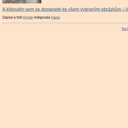
A kliknutím sem se dostanete ke všem vybraným obrázkům, i 
Zapsal a fotil
Hynek
redigovala
Hana
Na 