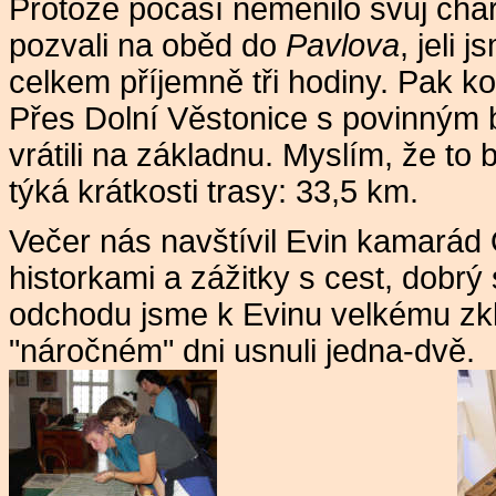
Protože počasí neměnilo svůj cha
pozvali na oběd do
Pavlova
, jeli 
celkem příjemně tři hodiny. Pak ko
Přes Dolní Věstonice s povinným
vrátili na základnu. Myslím, že to 
týká krátkosti trasy: 33,5 km.
Večer nás navštívil Evin kamarád
historkami a zážitky s cest, dobrý
odchodu jsme k Evinu velkému zkl
"náročném" dni usnuli jedna-dvě.