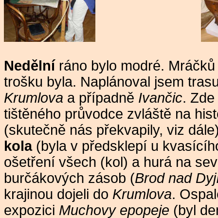
Nedělní
ráno bylo modré. Mráčků 
trošku byla. Naplánoval jsem tras
Krumlova
a případně
Ivančic
. Zde 
tištěného průvodce zvláště na his
(skutečně nás překvapily, viz dále
kola
(byla v předsklepí u kvasícíh
ošetření všech (kol) a hurá na s
burčákových zásob (
Brod nad Dyj
krajinou dojeli do
Krumlova
. Ospa
expozici
Muchovy epopeje
(byl de