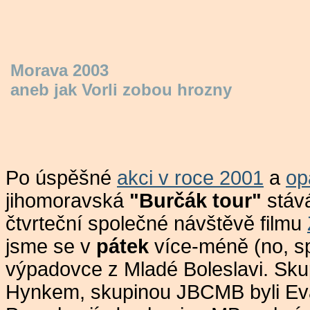
Morava 2003
aneb jak Vorli zobou hrozny
Po úspěšné
akci v roce 2001
a
op
jihomoravská
"Burčák tour"
stává
čtvrteční společné návštěvě filmu
jsme se v
pátek
více-méně (no, sp
výpadovce z Mladé Boleslavi. Skup
Hynkem, skupinou JBCMB byli Ev